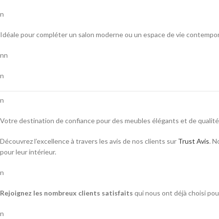
n
Idéale pour compléter un salon moderne ou un espace de vie contemporain, 
nn
n
n
Votre destination de confiance pour des meubles élégants et de qualité
Découvrez l’excellence
à travers les avis de nos clients sur
Trust Avis
. N
pour leur intérieur.
n
Rejoignez les nombreux clients satisfaits
qui nous ont déjà choisi pou
n