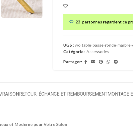
23
personnes regardent ce pr
UGS :
wc-table-basse-ronde-marbre-
Catégorie :
Accessories
Partager:
IVRAISON
RETOUR, ÉCHANGE ET REMBOURSEMENT
MONTAGE E
xueux et Moderne pour Votre Salon