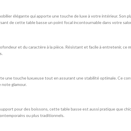
bilier élégante qui apporte une touche de luxe à votre intérieur. Son pl
isant de cette table basse un point focal incontournable dans votre salo
rofondeur et du caractère à la pièce. Résistant et facile à entretenir, c
s.
porte une touche luxueuse tout en assurant une stabilité optimale. Ce co
e note glamour.
 support pour des boissons, cette table basse est aussi pratique que chic
contemporains ou plus traditionnels.