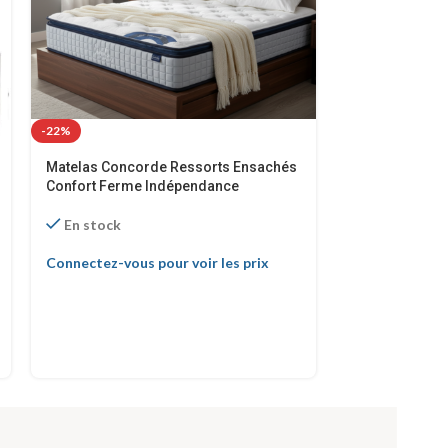
-22%
-50%
Matelas Concorde Ressorts Ensachés
Table à manger
Confort Ferme Indépendance
– Bois de noyer
En stock
En stock
Connectez-vous pour voir les prix
Connectez-vous