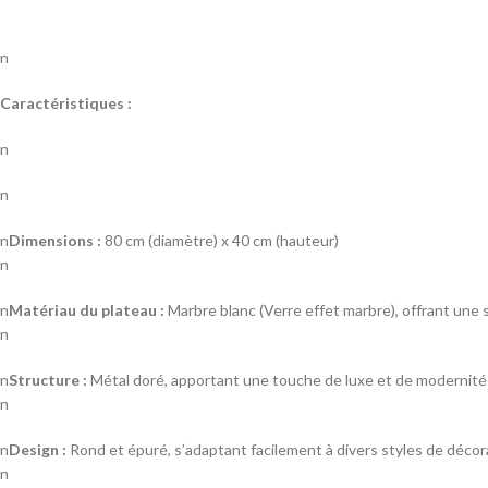
n
Caractéristiques :
n
n
n
Dimensions :
80 cm (diamètre) x 40 cm (hauteur)
n
n
Matériau du plateau :
Marbre blanc (Verre effet marbre), offrant une 
n
n
Structure :
Métal doré, apportant une touche de luxe et de modernité
n
n
Design :
Rond et épuré, s’adaptant facilement à divers styles de décor
n