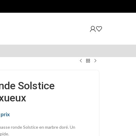
nde Solstice
uxueux
prix
 basse ronde Solstice en marbre doré. Un
pide.