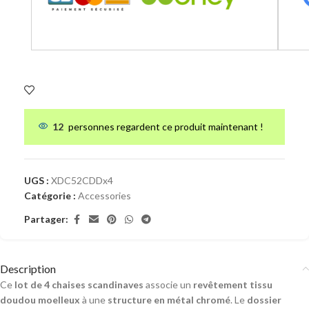
12
personnes regardent ce produit maintenant !
UGS :
XDC52CDDx4
Catégorie :
Accessories
Partager:
Description
Ce
lot de 4 chaises scandinaves
associe un
revêtement tissu
doudou moelleux
à une
structure en métal chromé
. Le
dossier