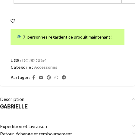
7
personnes regardent ce produit maintenant !
UGS :
DC282GGx4
Catégorie :
Accessories
Partager:
Description
GABRIELLE
Expédition et Livraison
Retour, échange et remboursement