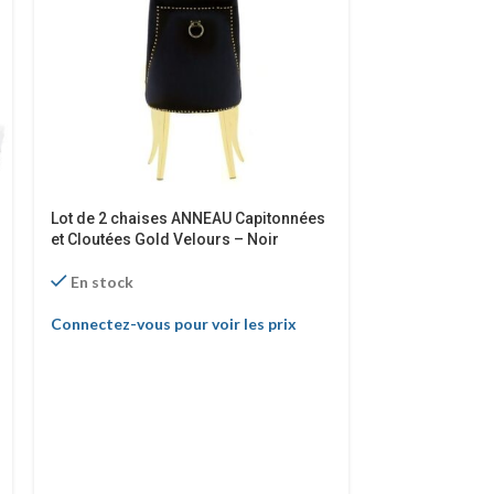
Lot de 2 chaises ANNEAU Capitonnées
et Cloutées Gold Velours – Noir
En stock
-30%
Connectez-vous pour voir les prix
Table repas AL
structure méta
Argentée
En stock
Connectez-vous