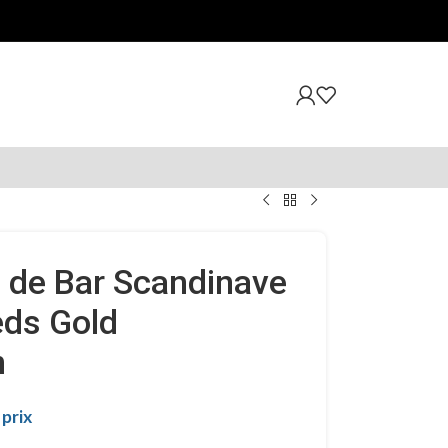
s de Bar Scandinave
eds Gold
m
prix