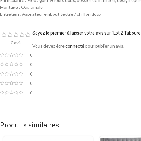
Particularité : Pieds gold, velours doux, dossier de maintien, design épur
Montage : Oui, simple
Entretien : Aspirateur embout textile / chiffon doux
Soyez le premier à laisser votre avis sur “Lot 2 Tabou
0 avis
Vous devez être
connecté
pour publier un avis.
0
0
0
0
0
Produits similaires