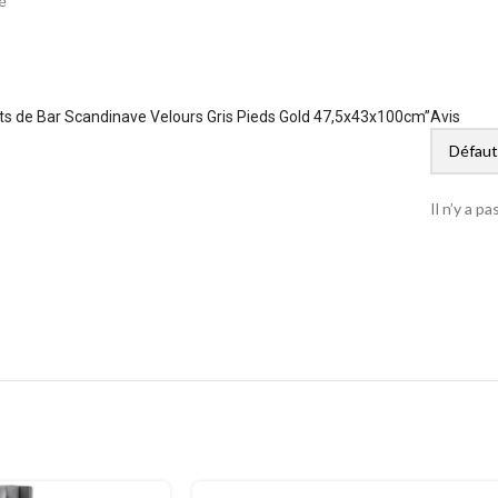
é
rets de Bar Scandinave Velours Gris Pieds Gold 47,5x43x100cm”
Avis
Il n’y a p