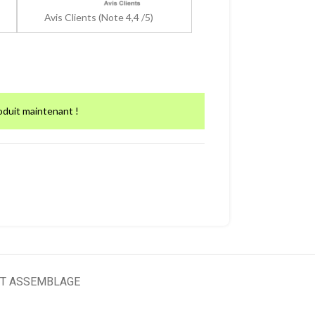
Avis Clients (Note 4,4 /5)
oduit maintenant !
T ASSEMBLAGE