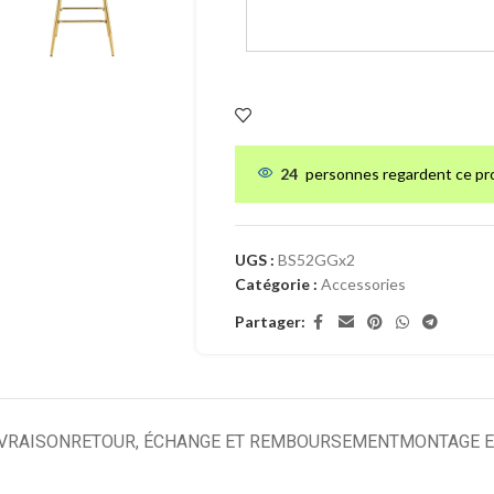
24
personnes regardent ce pr
UGS :
BS52GGx2
Catégorie :
Accessories
Partager:
IVRAISON
RETOUR, ÉCHANGE ET REMBOURSEMENT
MONTAGE E