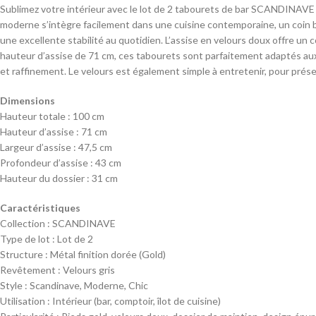
Sublimez votre intérieur avec le lot de 2 tabourets de bar SCANDINAVE en
moderne s’intègre facilement dans une cuisine contemporaine, un coin b
une excellente stabilité au quotidien. L’assise en velours doux offre un
hauteur d’assise de 71 cm, ces tabourets sont parfaitement adaptés aux ba
et raffinement. Le velours est également simple à entretenir, pour prés
Dimensions
Hauteur totale : 100 cm
Hauteur d’assise : 71 cm
Largeur d’assise : 47,5 cm
Profondeur d’assise : 43 cm
Hauteur du dossier : 31 cm
Caractéristiques
Collection : SCANDINAVE
Type de lot : Lot de 2
Structure : Métal finition dorée (Gold)
Revêtement : Velours gris
Style : Scandinave, Moderne, Chic
Utilisation : Intérieur (bar, comptoir, îlot de cuisine)