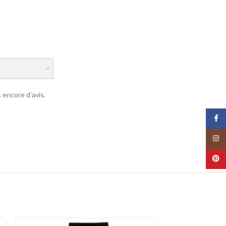
as encore d’avis.
Face
Insta
Pinte