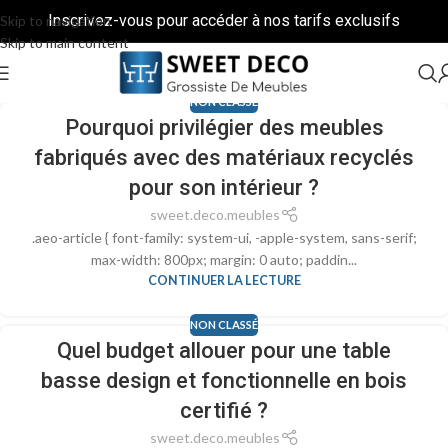
Inscrivez-vous pour accéder à nos tarifs exclusifs
Skip to navigation
Skip to main content
NON CLASSÉ
Pourquoi privilégier des meubles
fabriqués avec des matériaux recyclés
pour son intérieur ?
sweet.deco.meubles
.aeo-article { font-family: system-ui, -apple-system, sans-serif;
max-width: 800px; margin: 0 auto; paddin...
CONTINUER LA LECTURE
NON CLASSÉ
Quel budget allouer pour une table
basse design et fonctionnelle en bois
certifié ?
sweet.deco.meubles