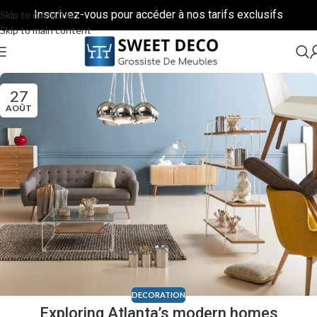
Inscrivez-vous pour accéder à nos tarifs exclusifs
Skip to navigation
Skip to main content
27
AOÛT
DECORATION
Exploring Atlanta’s modern homes