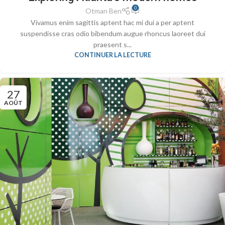
0
Otman Ben
Vivamus enim sagittis aptent hac mi dui a per aptent
suspendisse cras odio bibendum augue rhoncus laoreet dui
praesent s...
CONTINUER LA LECTURE
27
AOÛT