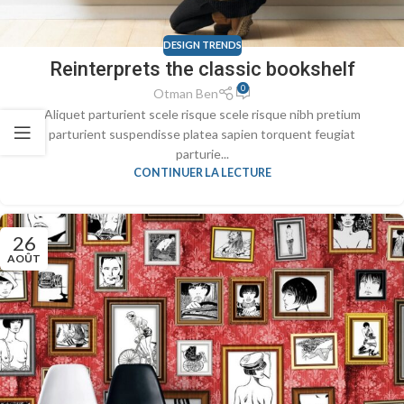
DESIGN TRENDS
Reinterprets the classic bookshelf
0
Otman Ben
Aliquet parturient scele risque scele risque nibh pretium
parturient suspendisse platea sapien torquent feugiat
parturie...
CONTINUER LA LECTURE
26
AOÛT