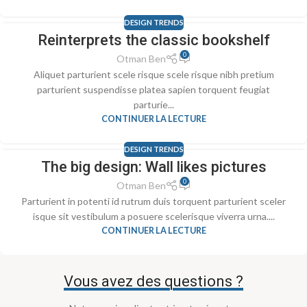
DESIGN TRENDS
Reinterprets the classic bookshelf
23
0
JUIL
Otman Ben
Aliquet parturient scele risque scele risque nibh pretium
parturient suspendisse platea sapien torquent feugiat
parturie...
CONTINUER LA LECTURE
DESIGN TRENDS
The big design: Wall likes pictures
16
0
JUIN
Otman Ben
Parturient in potenti id rutrum duis torquent parturient sceler
isque sit vestibulum a posuere scelerisque viverra urna....
CONTINUER LA LECTURE
Vous avez des questions ?