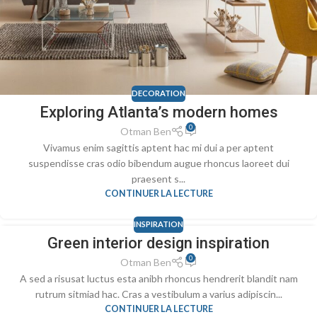
DECORATION
Exploring Atlanta’s modern homes
0
Otman Ben
Vivamus enim sagittis aptent hac mi dui a per aptent
suspendisse cras odio bibendum augue rhoncus laoreet dui
praesent s...
CONTINUER LA LECTURE
INSPIRATION
Green interior design inspiration
23
0
JUIL
Otman Ben
A sed a risusat luctus esta anibh rhoncus hendrerit blandit nam
rutrum sitmiad hac. Cras a vestibulum a varius adipiscin...
CONTINUER LA LECTURE