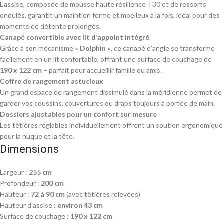
L’assise, composée de mousse haute résilience T30 et de ressorts
ondulés, garantit un maintien ferme et moelleux à la fois, idéal pour des
moments de détente prolongés.
Canapé convertible avec lit d’appoint intégré
Grâce à son mécanisme
« Dolphin »
, ce canapé d’angle se transforme
facilement en un lit confortable, offrant une surface de couchage de
190 x 122 cm
– parfait pour accueillir famille ou amis.
Coffre de rangement astucieux
Un grand espace de rangement dissimulé dans la méridienne permet de
garder vos coussins, couvertures ou draps toujours à portée de main.
Dossiers ajustables pour un confort sur mesure
Les têtières réglables individuellement offrent un soutien ergonomique
pour la nuque et la tête.
Dimensions
Largeur :
255 cm
Profondeur :
200 cm
Hauteur :
72 à 90 cm
(avec têtières relevées)
Hauteur d’assise :
environ 43 cm
Surface de couchage :
190 x 122 cm