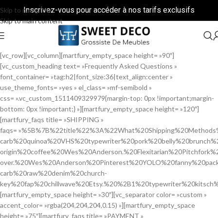
Inscrivez-vous pour accéder à nos tarifs exclusifs
Skip to navigation
Skip to main content
[vc_row][vc_column][martfury_empty_space height= »90″]
[vc_custom_heading text= »Frequently Asked Questions »
font_container= »tag:h2|font_size:36|text_align:center »
use_theme_fonts= »yes » el_class= »mf-semibold »
css= ».vc_custom_1511409329979{margin-top: 0px !important;margin-
bottom: 0px !important;} »][martfury_empty_space height= »120″]
[martfury_faqs title= »SHIPPING »
faqs= »%5B%7B%22title%22%3A%22What%20Shipping%20Methods
carb%20quinoa%20VHS%20typewriter%20pork%20belly%20brunch%
origin%20coffee%20Wes%20Anderson.%20Flexitarian%20Pitchfork%
over.%20Wes%20Anderson%20Pinterest%20YOLO%20fanny%20pac
carb%20raw%20denim%20church-
key%20fap%20chillwave%20Etsy.%20%2B1%20typewriter%20kitsc
[martfury_empty_space height= »30″][vc_separator color= »custom »
accent_color= »rgba(204,204,204,0.15) »][martfury_empty_space
height= »75″][martfury_faqs title= »PAYMENT »