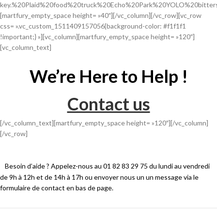
key.%20Plaid%20food%20truck%20Echo%20Park%20YOLO%20bitter
[martfury_empty_space height= »40″][/vc_column][/vc_row][vc_row
css= ».vc_custom_1511409157056{background-color: #f1f1f1
!important;} »][vc_column][martfury_empty_space height= »120″]
[vc_column_text]
We’re Here to Help !
Contact us
[/vc_column_text][martfury_empty_space height= »120″][/vc_column]
[/vc_row]
Besoin d’aide ? Appelez-nous au 01 82 83 29 75 du lundi au vendredi
de 9h à 12h et de 14h à 17h ou envoyer nous un un message via le
formulaire de contact en bas de page.