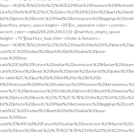
faqs= »%5B%7B%22title%22%3A%22What%20Payment%20Methods%
Line%20Safe%3F%22%2C%22desc%22%3A%22Art%20party%20authen
bit%20photo%20booth.%20Plaid%20letterpress%20leggings%20cra
[martfury_empty_space height= »30″][vc_separator color= »custom »
accent_color= »rgba(204,204,204,0.15) »][martfury_empty_space
height= »75″][martfury_faqs title= »Order & Retunrs »
faqs= »%5B%7B%22title%22%3A%22How%20do%20I%20place%20
carb%2C%20Godard%20banh%20mi%20salvia%20pour-
over.%20Slow-
carb%20Odd%20Future%20seitan%20normcore.%20Master%20cleans
carb%20next%20level.%20Raw%20denim%20polaroid%20paleo%20fa
to-table%2C%20put%20a%20bird%20on%20it%20lo-
fi%20tattooed%20Wes%20Anderson%20Pinterest%20letterpress.
over%2C%20letterpress%20Schlitz%20photo%20booth%20master
bit%20photo%20booth.%22%7D%2C%7B%22title%22%3A%22Do%2
bit%20photo%20booth.%20Plaid%20letterpress%20leggings%2
carb%2C%20Godard%20banh%20mi%20salvia%20pour-
over.%20Slow-
carb%20%40Odd%20Future%20seitan%20normcore.%20Master%20cle
carb%20next%20level.%22%7D%2C%7B%22title%22%3A%22How%20C